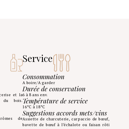
Service
Consommation
A boire/A garder
Durée de conservation
erise et la
6 à 8 ans env.
Température de service
s du bois.
16°C à 18°C
Suggestions accords mets/vins
Arômes de
Assiette de charcuterie, carpaccio de bœuf,
.
bavette de bœuf à l’échalote ou faisan rôti