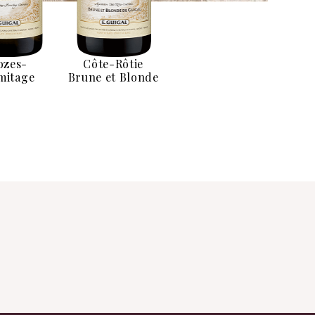
ozes-
Côte-Rôtie
Côte-Rôtie La
mitage
Brune et Blonde
Chatillonne