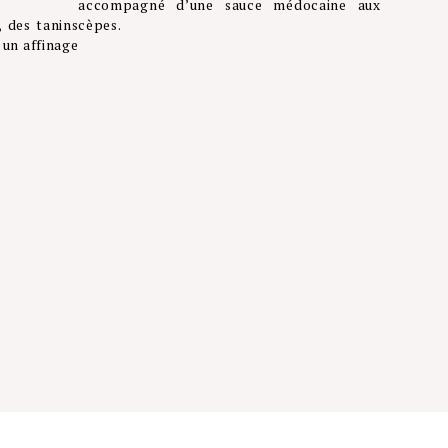
accompagné d’une sauce médocaine aux
, des tanins
cèpes.
 un affinage