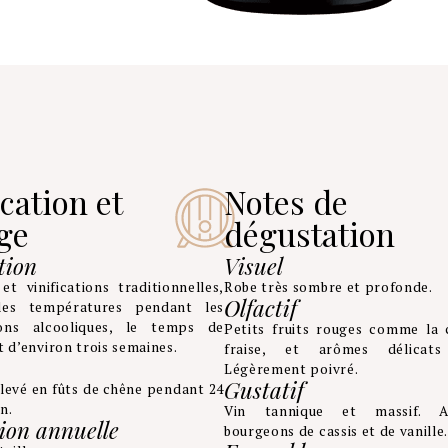
ication et
Notes de
ge
dégustation
tion
Visuel
t vinifications traditionnelles,
Robe très sombre et profonde.
Olfactif
des températures pendant les
ions alcooliques, le temps de
Petits fruits rouges comme la c
t d’environ trois semaines.
fraise, et arômes délicat
Légèrement poivré.
Gustatif
élevé en fûts de chêne pendant 24
n.
Vin tannique et massif. 
ion annuelle
bourgeons de cassis et de vanille