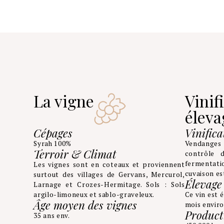
La vigne
Vinif
éleva
Cépages
Vinifica
Syrah 100%
Vendanges e
Terroir & Climat
contrôle 
fermentat
Les vignes sont en coteaux et proviennent
cuvaison es
surtout des villages de Gervans, Mercurol,
Élevage
Larnage et Crozes-Hermitage. Sols : Sols
argilo-limoneux et sablo-graveleux.
Ce vin est 
Âge moyen des vignes
mois enviro
Product
35 ans env.