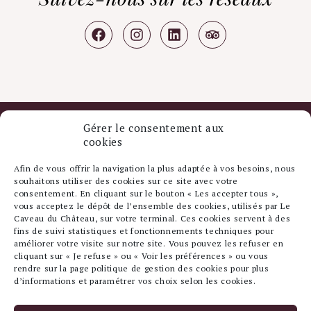
Gérer le consentement aux
cookies
Afin de vous offrir la navigation la plus adaptée à vos besoins, nous
souhaitons utiliser des cookies sur ce site avec votre
consentement. En cliquant sur le bouton « Les accepter tous »,
vous acceptez le dépôt de l’ensemble des cookies, utilisés par Le
Caveau du Château, sur votre terminal. Ces cookies servent à des
fins de suivi statistiques et fonctionnements techniques pour
Le Caveau du Château
Expériences et Dégustations
améliorer votre visite sur notre site. Vous pouvez les refuser en
Les Domaines
Les Vins
Le Musée du Caveau
cliquant sur « Je refuse » ou « Voir les préférences » ou vous
Séminaires d’entreprises
Contact & Accès
EN
rendre sur la page politique de gestion des cookies pour plus
d’informations et paramétrer vos choix selon les cookies.
L’abus d’alcool est dangereux pour la santé. A consommer avec
modération.