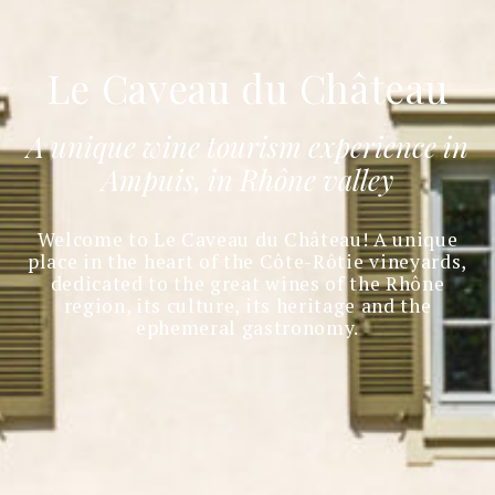
Le Caveau du Château
A unique wine tourism experience in
Ampuis, in Rhône valley
Welcome to Le Caveau du Château! A unique
place in the heart of the Côte-Rôtie vineyards,
dedicated to the great wines of the Rhône
region, its culture, its heritage and the
ephemeral gastronomy.